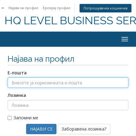
n
Најава на профил
Креирај профил
Потрошувачка кошничка
HQ LEVEL BUSINESS SER
Togg
navig
Најава на профил
Е-пошта
Лозинка
Запомни ме
Заборавена лозинка?